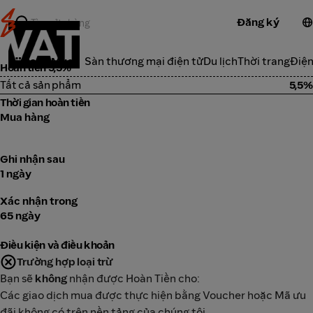
Đăng ký
Xwatch
Danh Mục
Sàn thương mại điện tử
Du lịch
Thời trang
Điện
Hoàn tiền 5,5%
Tất cả sản phẩm
5,5%
Thời gian hoàn tiền
Mua hàng
Ghi nhận sau
1 ngày
Xác nhận trong
65 ngày
Điều kiện và điều khoản
Trường hợp loại trừ
Bạn sẽ
không
nhận được Hoàn Tiền cho:
Các giao dịch mua được thực hiện bằng Voucher hoặc Mã ưu
đãi không có trên nền tảng của chúng tôi