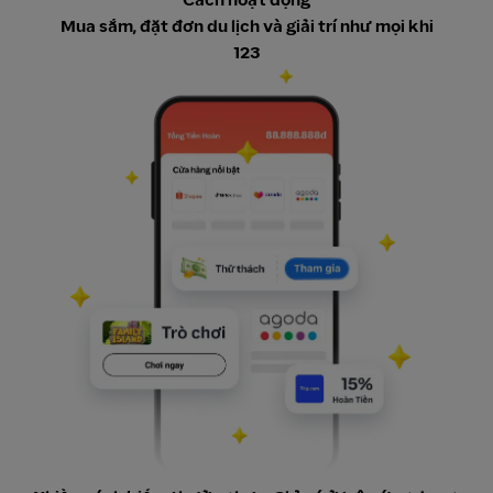
Mua sắm, đặt đơn du lịch và giải trí như mọi khi
1
2
3