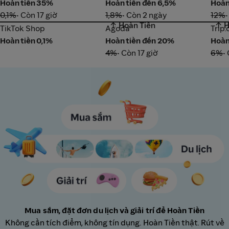
Hoàn tiền 35%
Hoàn tiền đến 6,5%
Hoàn
0,1%
• Còn 17 giờ
1,8%
• Còn 2 ngày
12%
•
↑ Hoàn Tiền
↑ H
TikTok Shop
Agoda
Trip
TikTok Shop
Agoda
Trip
Hoàn tiền 0,1%
Hoàn tiền đến 20%
Hoàn
4%
• Còn 17 giờ
6%
•
Mua sắm, đặt đơn du lịch và giải trí để Hoàn Tiền
Không cần tích điểm, không tín dụng. Hoàn Tiền thật. Rút về