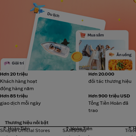
Hơn 20 triệu
Hơn 20.000
Khách hàng hoạt
đối tác thương hiệu
động hàng năm
Hơn 85 triệu
Hơn 900 triệu USD
giao dịch mỗi ngày
Tổng Tiền Hoàn đã
trao
Thương hiệu nổi bật
↑ Hoàn Tiền
↑ Hoàn Tiền
↑ H
Shopee Official Stores
SAMSUNG
Trav
Shopee Official Stores
SAMSUNG
Trav