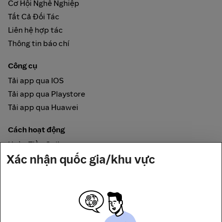
Cơ Hội Nghề Nghiệp
Tất Cả Đối Tác
Liên hệ hợp tác
Thông tin báo chí
Công cụ
Tải app qua IOS
Tải app qua Playstore
Tải app qua Huawei
Cách hoạt động
Hoàn Tiền Online
Xác nhận quốc gia/khu vực
Được đảm bảo bởi