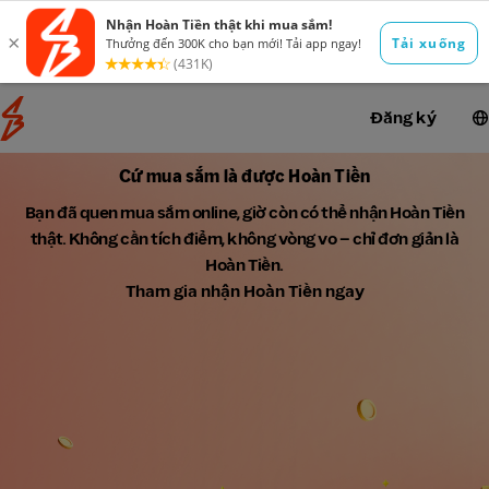
Đăng ký
Cứ mua sắm là được Hoàn Tiền
Bạn đã quen mua sắm online, giờ còn có thể nhận Hoàn Tiền
thật. Không cần tích điểm, không vòng vo – chỉ đơn giản là
Hoàn Tiền.
Tham gia nhận Hoàn Tiền ngay