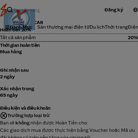
Đăng ký
XWASH FOR CAR
Danh Mục
Sàn thương mại điện tử
Du lịch
Thời trang
Điện
Hoàn tiền 20%
Tất cả sản phẩm
20%
Thời gian hoàn tiền
Mua hàng
Ghi nhận sau
2 ngày
Xác nhận trong
65 ngày
Điều kiện và điều khoản
Trường hợp loại trừ
Bạn sẽ
không
nhận được Hoàn Tiền cho:
Các giao dịch mua được thực hiện bằng Voucher hoặc Mã ưu
đãi không có trên nền tảng của chúng tôi