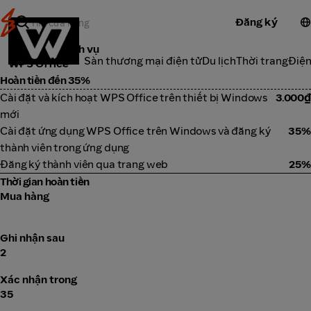
Đăng ký
Công cụ & dịch vụ
Danh Mục
Sàn thương mại điện tử
Du lịch
Thời trang
Điện
WPS Office
Hoàn tiền đến 35%
Cài đặt và kích hoạt WPS Office trên thiết bị Windows
3.000₫
mới
Cài đặt ứng dụng WPS Office trên Windows và đăng ký
35%
thành viên trong ứng dụng
Đăng ký thành viên qua trang web
25%
Thời gian hoàn tiền
Mua hàng
Ghi nhận sau
2
Xác nhận trong
35