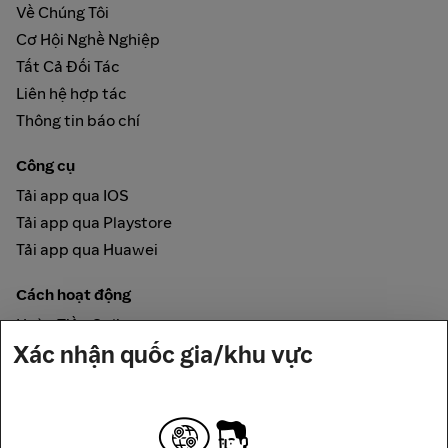
Về Chúng Tôi
Cơ Hội Nghề Nghiệp
Tất Cả Đối Tác
Liên hệ hợp tác
Thông tin báo chí
Công cụ
Tải app qua IOS
Tải app qua Playstore
Tải app qua Huawei
Cách hoạt động
Hoàn Tiền Online
Xác nhận quốc gia/khu vực
Được đảm bảo bởi