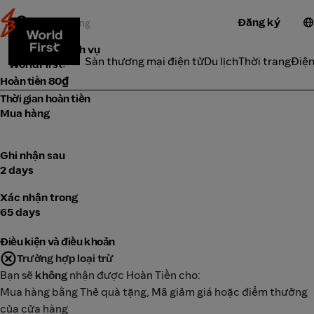
Đăng ký
Công cụ & dịch vụ
Danh Mục
Sàn thương mại điện tử
Du lịch
Thời trang
Điện
WorldFirst
Hoàn tiền 80₫
Thời gian hoàn tiền
Mua hàng
Ghi nhận sau
2 days
Xác nhận trong
65 days
Điều kiện và điều khoản
Trường hợp loại trừ
Bạn sẽ
không
nhận được Hoàn Tiền cho:
Mua hàng bằng Thẻ quà tặng, Mã giảm giá hoặc điểm thưởng
của cửa hàng