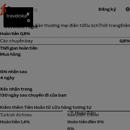
Đăng ký
Du lịch
Danh Mục
Sàn thương mại điện tử
Du lịch
Thời trang
Điện
Traveloka Flight
Hoàn tiền 0,8%
Các chuyến bay
0,8%
Thời gian hoàn tiền
Mua hàng
Ghi nhận sau
4 ngày
Xác nhận trong
130 ngày sau chuyến đi của bạn
Kiếm thêm Tiền Hoàn từ cửa hàng tương tự
↑ Hoàn Tiền
Turkish Airlines
Rakuten Travel
Turkish Airlines
Rakuten Travel
Hoàn tiền 1,4%
Hoàn tiền đến 9%
6%