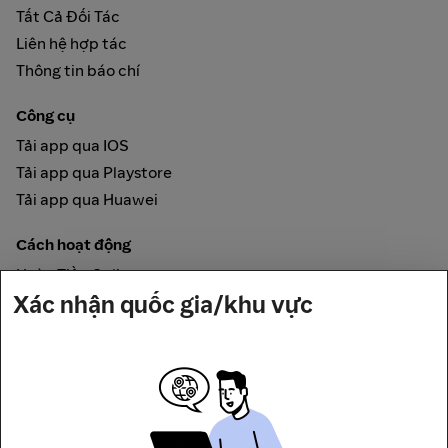
Tất Cả Đối Tác
Liên hệ hợp tác
Thông tin báo chí
Công cụ
Tải app qua IOS
Tải app qua Playstore
Tải app qua Huawei
Cách hoạt động
Hoàn Tiền Online
Xác nhận quốc gia/khu vực
Được đảm bảo bởi