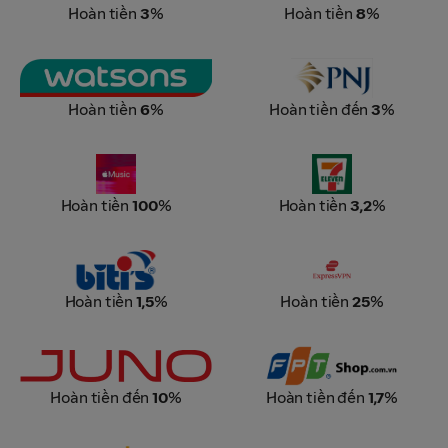
Hoàn tiền
3
%
Hoàn tiền
8
%
Watsons
PNJ
Hoàn tiền
6
%
Hoàn tiền đến
3
%
Apple Music
7-Eleven
Hoàn tiền
100
%
Hoàn tiền
3,2
%
ExpressVPN
Biti's
Hoàn tiền
1,5
%
Hoàn tiền
25
%
Juno
FPT Shop
Hoàn tiền đến
10
%
Hoàn tiền đến
1,7
%
Yody
Bbia