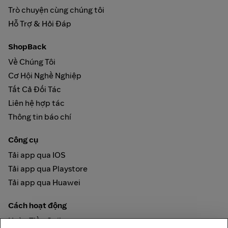
Trò chuyện cùng chúng tôi
Hỗ Trợ & Hỏi Đáp
ShopBack
Về Chúng Tôi
Cơ Hội Nghề Nghiệp
Tất Cả Đối Tác
Liên hệ hợp tác
Thông tin báo chí
Công cụ
Tải app qua IOS
Tải app qua Playstore
Tải app qua Huawei
Cách hoạt động
Hoàn Tiền Online