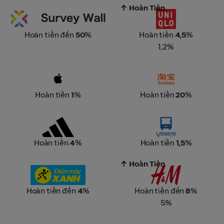
↑ Hoàn Tiền
Survey Wall
Uniqlo VN
Hoàn tiền đến
50
%
Hoàn tiền
4,5
%
1,2%
Apple Store Online
Taobao
Hoàn tiền
1
%
Hoàn tiền
20
%
Adidas
Vexere - Đặt Vé Xe Online
Hoàn tiền
4
%
Hoàn tiền
1,5
%
↑ Hoàn Tiền
Điện Máy Xanh
H&M
Hoàn tiền đến
4
%
Hoàn tiền đến
8
%
5%