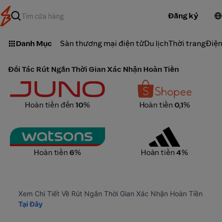
Đăng ký
Danh Mục
Sàn thương mại điện tử
Du lịch
Thời trang
Điện
Đối Tác Rút Ngắn Thời Gian Xác Nhận Hoàn Tiền
Juno
Shopee
Hoàn tiền đến
10
%
Hoàn tiền
0,1
%
Watsons
Adidas
Hoàn tiền
6
%
Hoàn tiền
4
%
Xem Chi Tiết Về Rút Ngắn Thời Gian Xác Nhận Hoàn Tiền 
Tại Đây