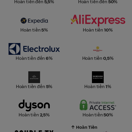
Hoàn tiền đến
5,5
%
Hoàn tiền đến
50
%
Expedia
AliExpress
Hoàn tiền
5
%
Hoàn tiền
10
%
Electrolux
Sun PhuQuoc Airways
Hoàn tiền đến
6
%
Hoàn tiền
0,5
%
SHOPDUNK
Samsung Education Store
Hoàn tiền đến
5
%
Hoàn tiền
1
%
Dyson
Private Internet Access
Hoàn tiền
2,5
%
Hoàn tiền
50
%
↑ Hoàn Tiền
Couple TX
Qatar Airways