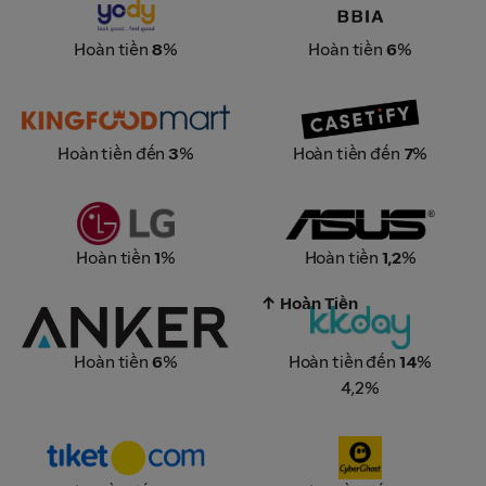
Hoàn tiền
8
%
Hoàn tiền
6
%
Kingfoodmart
Casetify
Hoàn tiền đến
3
%
Hoàn tiền đến
7
%
LG
Asus
Hoàn tiền
1
%
Hoàn tiền
1,2
%
↑ Hoàn Tiền
Anker
KKday
Hoàn tiền
6
%
Hoàn tiền đến
14
%
4,2%
Tiket.com
Cyber Ghost