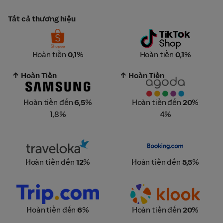
Tất cả thương hiệu
Shopee Official Stores
TikTok Shop
Hoàn tiền
0,1
%
Hoàn tiền
0,1
%
↑ Hoàn Tiền
↑ Hoàn Tiền
SAMSUNG
Agoda
Hoàn tiền đến
6,5
%
Hoàn tiền đến
20
%
1,8%
4%
Traveloka
Booking.com
Hoàn tiền đến
12
%
Hoàn tiền đến
5,5
%
Trip.com
Klook Travel
Hoàn tiền đến
6
%
Hoàn tiền đến
20
%