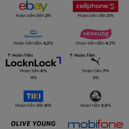
eBay
CellphoneS
Hoàn tiền đến
2
%
Hoàn tiền đến
3
%
Skyscanner
Con Cưng
Hoàn tiền đến
4,2
%
Hoàn tiền đến
4,7
%
↑ Hoàn Tiền
↑ Hoàn Tiền
LocknLock
Puma
Hoàn tiền
6
%
Hoàn tiền
7
%
4%
4%
Tiki Official Stores
Crocs
Hoàn tiền đến
6
%
Hoàn tiền
3,5
%
Olive Young
Mobifone