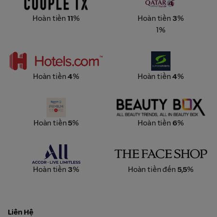
Hoàn tiền
11
%
Hoàn tiền
3
%
1%
Hotels.com
Supersports
Hoàn tiền
4
%
Hoàn tiền
4
%
Rohto
Beauty Box
Hoàn tiền
5
%
Hoàn tiền
6
%
Accor Live Limitless
The Face Shop
Hoàn tiền
3
%
Hoàn tiền đến
5,5
%
Liên Hệ