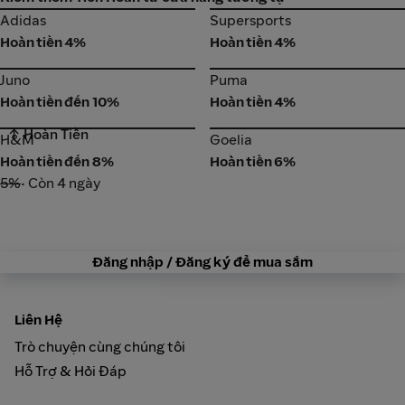
Adidas
Supersports
Adidas
Supersports
Hoàn tiền 4%
Hoàn tiền 4%
Juno
Puma
Juno
Puma
Hoàn tiền đến 10%
Hoàn tiền 4%
↑ Hoàn Tiền
H&M
Goelia
H&M
Goelia
Hoàn tiền đến 8%
Hoàn tiền 6%
5%
• Còn 4 ngày
Đăng nhập / Đăng ký để mua sắm
Liên Hệ
Trò chuyện cùng chúng tôi
Hỗ Trợ & Hỏi Đáp