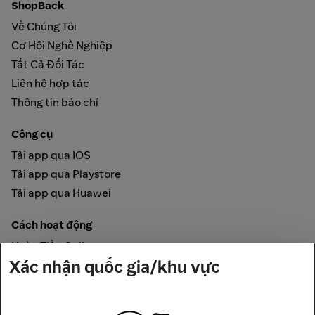
ShopBack
Về Chúng Tôi
Cơ Hội Nghề Nghiệp
Tất Cả Đối Tác
Liên hệ hợp tác
Thông tin báo chí
Công cụ
Tải app qua IOS
Tải app qua Playstore
Tải app qua Huawei
Cách hoạt động
Hoàn Tiền Online
Xác nhận quốc gia/khu vực
Được đảm bảo bởi