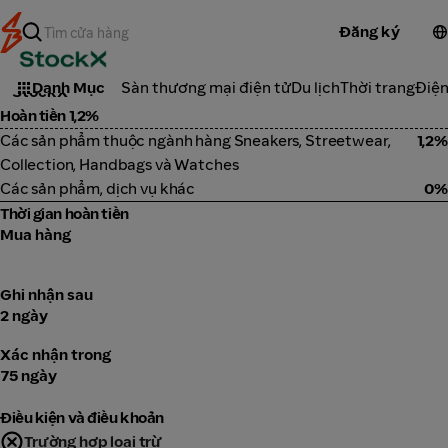
Đăng ký
Thời trang
Danh Mục
Sàn thương mại điện tử
Du lịch
Thời trang
Điện
StockX
Hoàn tiền 1,2%
Các sản phẩm thuộc ngành hàng Sneakers, Streetwear,
1,2%
Collection, Handbags và Watches
Các sản phẩm, dịch vụ khác
0%
Thời gian hoàn tiền
Mua hàng
Ghi nhận sau
2 ngày
Xác nhận trong
75 ngày
Điều kiện và điều khoản
Trường hợp loại trừ