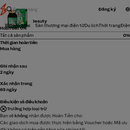
Đăng ký
Tảo Spirulina Beauty
Danh Mục
Sàn thương mại điện tử
Du lịch
Thời trang
Điện
Hoàn tiền 0%
Tất cả sản phẩm
0%
Thời gian hoàn tiền
Mua hàng
Ghi nhận sau
2 ngày
Xác nhận trong
65 ngày
Điều kiện và điều khoản
Trường hợp loại trừ
Bạn sẽ
không
nhận được Hoàn Tiền cho:
Các giao dịch mua được thực hiện bằng Voucher hoặc Mã ưu
đãi không có trên nền tảng của chúng tôi