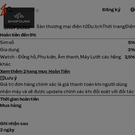
Đăng ký
Điện tử
Danh Mục
Sàn thương mại điện tử
Du lịch
Thời trang
Điện
SHOPDUNK
Hoàn tiền đến 5%
Sim số
5%
Gia dụng
3%
Watch - Đồng hồ, Phụ kiện, Âm thanh, Máy Lướt các hãng
2,5%
khác
Xem thêm 2 hạng mục Hoàn Tiền
Lưu ý
Giá trị đơn hàng chính xác là giá thanh toán khi người dùng
nhận máy và sẽ được update chính xác khi đối soát với đối tác
Thời gian hoàn tiền
Mua hàng
Ghi nhận sau
2 ngày