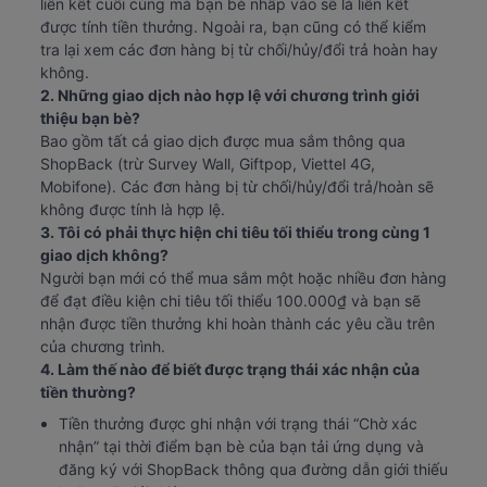
liên kết cuối cùng mà bạn bè nhấp vào sẽ là liên kết 
được tính tiền thưởng. Ngoài ra, bạn cũng có thể kiểm 
tra lại xem các đơn hàng bị từ chối/hủy/đổi trả hoàn hay 
không.
2. Những giao dịch nào hợp lệ với chương trình giới 
thiệu bạn bè?
Bao gồm tất cả giao dịch được mua sắm thông qua 
ShopBack (trừ Survey Wall, Giftpop, Viettel 4G, 
Mobifone). Các đơn hàng bị từ chối/hủy/đổi trả/hoàn sẽ 
không được tính là hợp lệ.
3. Tôi có phải thực hiện chi tiêu tối thiểu trong cùng 1 
giao dịch không?
Người bạn mới có thể mua sắm một hoặc nhiều đơn hàng 
để đạt điều kiện chi tiêu tối thiểu 100.000₫ và bạn sẽ 
nhận được tiền thưởng khi hoàn thành các yêu cầu trên 
của chương trình.
4. Làm thế nào để biết được trạng thái xác nhận của 
tiền thường?
Tiền thưởng được ghi nhận với trạng thái “Chờ xác 
nhận” tại thời điểm bạn bè của bạn tải ứng dụng và 
đăng ký với ShopBack thông qua đường dẫn giới thiếu 