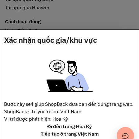
Tải app qua Huawei
Cách hoạt động
Hoàn Tiền Online
Xác nhận quốc gia/khu vực
Được đảm bảo bởi
Bước này se4 giúp ShopBack đưa bạn đến đúng trang web.
Địa chỉ: Tầng 12, Tháp A, Trụ Sở Điều Hành Và Trung Tâm
ShopBack site you're on: Việt Nam
Thương Mại Viettel,
Vị trí được phát hiện: Hoa Kỳ
số 285 Cách Mạng Tháng 8, Phường Hòa Hưng, Thành phố
Đi đến trang Hoa Kỳ
Hồ Chí Minh, Việt Nam
Điều khoản
Chính Sách Bảo Mật
Tiếp tục ở trang Việt Nam