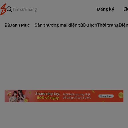
Đăng ký
Danh Mục
Sàn thương mại điện tử
Du lịch
Thời trang
Điện