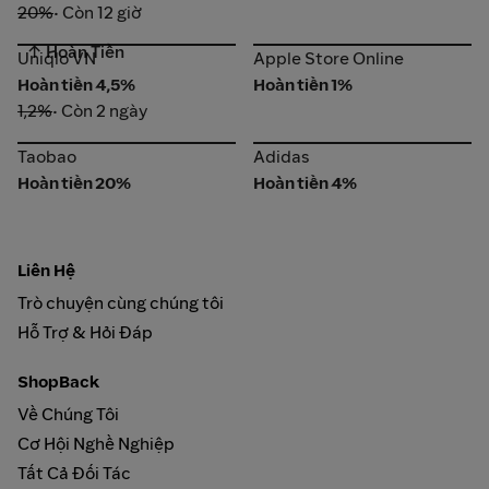
20%
• Còn 12 giờ
↑ Hoàn Tiền
Uniqlo VN
Apple Store Online
Uniqlo VN
Apple Store Online
Hoàn tiền 4,5%
Hoàn tiền 1%
1,2%
• Còn 2 ngày
Taobao
Adidas
Taobao
Adidas
Hoàn tiền 20%
Hoàn tiền 4%
Liên Hệ
Trò chuyện cùng chúng tôi
Hỗ Trợ & Hỏi Đáp
ShopBack
Về Chúng Tôi
Cơ Hội Nghề Nghiệp
Tất Cả Đối Tác