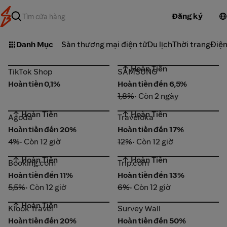
Đăng ký
Danh Mục
Sàn thương mại điện tử
Du lịch
Thời trang
Điện
↑ Hoàn Tiền
TikTok Shop
SAMSUNG
TikTok Shop
SAMSUNG
Hoàn tiền 0,1%
Hoàn tiền đến 6,5%
1,8%
• Còn 2 ngày
↑ Hoàn Tiền
↑ Hoàn Tiền
Agoda
Traveloka
Agoda
Traveloka
Hoàn tiền đến 20%
Hoàn tiền đến 17%
4%
• Còn 12 giờ
12%
• Còn 12 giờ
↑ Hoàn Tiền
↑ Hoàn Tiền
Booking.com
Trip.com
Booking.com
Trip.com
Hoàn tiền đến 11%
Hoàn tiền đến 13%
5,5%
• Còn 12 giờ
6%
• Còn 12 giờ
↑ Hoàn Tiền
Klook Travel
Survey Wall
Klook Travel
Survey Wall
Hoàn tiền đến 20%
Hoàn tiền đến 50%