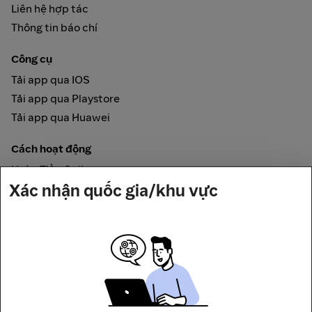
Liên hệ hợp tác
Thông tin báo chí
Công cụ
Tải app qua IOS
Tải app qua Playstore
Tải app qua Huawei
Cách hoạt động
Hoàn Tiền Online
Xác nhận quốc gia/khu vực
Được đảm bảo bởi