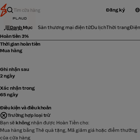
Đăng ký
Điện tử
Danh Mục
Sàn thương mại điện tử
Du lịch
Thời trang
Điện
Plaud.Ai
Hoàn tiền 3%
Thời gian hoàn tiền
Mua hàng
Ghi nhận sau
2 ngày
Xác nhận trong
65 ngày
Điều kiện và điều khoản
Trường hợp loại trừ
Bạn sẽ
không
nhận được Hoàn Tiền cho:
Mua hàng bằng Thẻ quà tặng, Mã giảm giá hoặc điểm thưởng
của cửa hàng