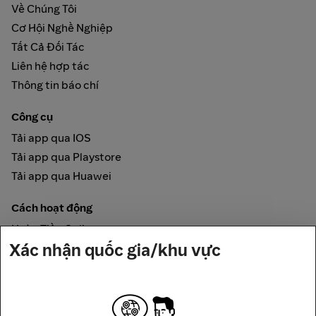
Về Chúng Tôi
Cơ Hội Nghề Nghiệp
Tất Cả Đối Tác
Liên hệ hợp tác
Thông tin báo chí
Công cụ
Tải app qua IOS
Tải app qua Playstore
Tải app qua Huawei
Cách hoạt động
Hoàn Tiền Online
Xác nhận quốc gia/khu vực
Được đảm bảo bởi