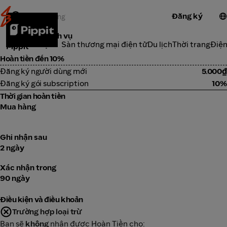
Đăng ký
Công cụ & dịch vụ
Danh Mục
Sàn thương mại điện tử
Du lịch
Thời trang
Điện
Pippit
Hoàn tiền đến 10%
Đăng ký người dùng mới
5.000₫
Đăng ký gói subscription
10%
Thời gian hoàn tiền
Mua hàng
Ghi nhận sau
2 ngày
Xác nhận trong
90 ngày
Điều kiện và điều khoản
Trường hợp loại trừ
Bạn sẽ
không
nhận được Hoàn Tiền cho: