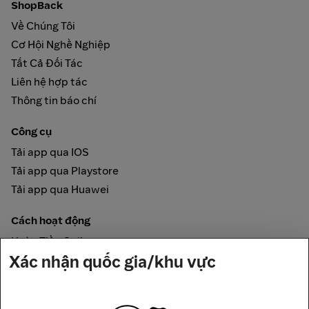
ShopBack
Về Chúng Tôi
Cơ Hội Nghề Nghiệp
Tất Cả Đối Tác
Liên hệ hợp tác
Thông tin báo chí
Công cụ
Tải app qua IOS
Tải app qua Playstore
Tải app qua Huawei
Cách hoạt động
Hoàn Tiền Online
Xác nhận quốc gia/khu vực
Được đảm bảo bởi