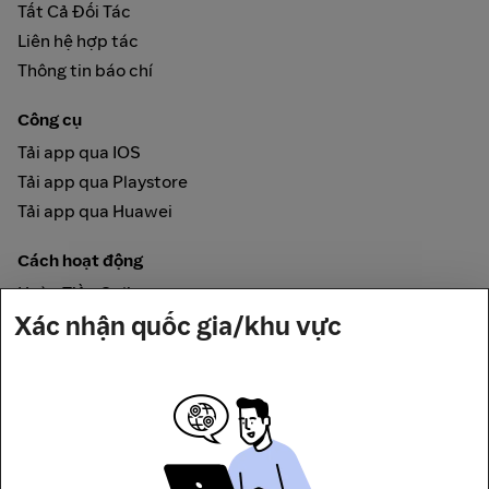
Tất Cả Đối Tác
Liên hệ hợp tác
Thông tin báo chí
Công cụ
Tải app qua IOS
Tải app qua Playstore
Tải app qua Huawei
Cách hoạt động
Hoàn Tiền Online
Xác nhận quốc gia/khu vực
Được đảm bảo bởi