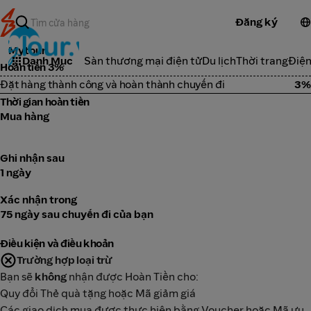
Đăng ký
Mytour
Danh Mục
Sàn thương mại điện tử
Du lịch
Thời trang
Điện
Hoàn tiền 3%
Đặt hàng thành công và hoàn thành chuyến đi
3%
Thời gian hoàn tiền
Mua hàng
Ghi nhận sau
1 ngày
Xác nhận trong
75 ngày sau chuyến đi của bạn
Điều kiện và điều khoản
Trường hợp loại trừ
Bạn sẽ
không
nhận được Hoàn Tiền cho:
Quy đổi Thẻ quà tặng hoặc Mã giảm giá
Các giao dịch mua được thực hiện bằng Voucher hoặc Mã ưu