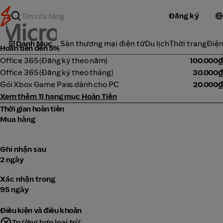
Đăng ký
Microsoft
Danh Mục
Sàn thương mại điện tử
Du lịch
Thời trang
Điện
Hoàn tiền đến 5%
Office 365 (Đăng ký theo năm)
100.000₫
Office 365 (Đăng ký theo tháng)
30.000₫
Gói Xbox Game Pass dành cho PC
20.000₫
Xem thêm 11 hạng mục Hoàn Tiền
Thời gian hoàn tiền
Mua hàng
Ghi nhận sau
2 ngày
Xác nhận trong
95 ngày
Điều kiện và điều khoản
Trường hợp loại trừ