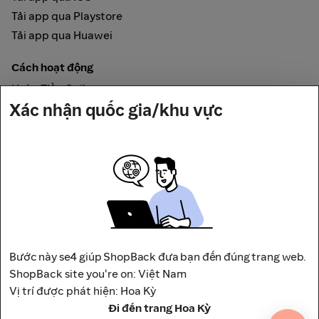
Tải app qua Playstore
Tải app qua Huawei
Cách hoạt động
Hoàn Tiền Online
Xác nhận quốc gia/khu vực
Được đảm bảo bởi
Bước này se4 giúp ShopBack đưa bạn đến đúng trang web.
Địa chỉ: Tầng 12, Tháp A, Trụ Sở Điều Hành Và Trung Tâm
ShopBack site you're on: Việt Nam
Thương Mại Viettel,
Vị trí được phát hiện: Hoa Kỳ
số 285 Cách Mạng Tháng 8, Phường Hòa Hưng, Thành phố
Đi đến trang Hoa Kỳ
Hồ Chí Minh, Việt Nam