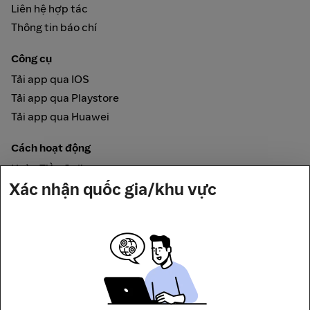
Liên hệ hợp tác
Thông tin báo chí
Công cụ
Tải app qua IOS
Tải app qua Playstore
Tải app qua Huawei
Cách hoạt động
Hoàn Tiền Online
Xác nhận quốc gia/khu vực
Được đảm bảo bởi