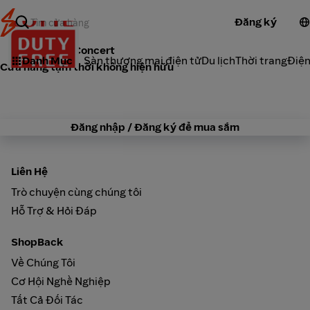
Đăng ký
Lotte Family Concert
Danh Mục
Sàn thương mại điện tử
Du lịch
Thời trang
Điện
Cừa hàng tạm thời không hiện hữu
Đăng nhập / Đăng ký để mua sắm
Liên Hệ
Trò chuyện cùng chúng tôi
Hỗ Trợ & Hỏi Đáp
ShopBack
Về Chúng Tôi
Cơ Hội Nghề Nghiệp
Tất Cả Đối Tác