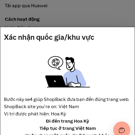
Tải app qua Huawei
Cách hoạt động
Hoàn Tiền Online
Xác nhận quốc gia/khu vực
Được đảm bảo bởi
Bước này se4 giúp ShopBack đưa bạn đến đúng trang web.
Địa chỉ: Tầng 12, Tháp A, Trụ Sở Điều Hành Và Trung Tâm
ShopBack site you're on: Việt Nam
Thương Mại Viettel,
Vị trí được phát hiện: Hoa Kỳ
số 285 Cách Mạng Tháng 8, Phường Hòa Hưng, Thành phố
Đi đến trang Hoa Kỳ
Hồ Chí Minh, Việt Nam
Tiếp tục ở trang Việt Nam
Điều khoản
Chính Sách Bảo Mật