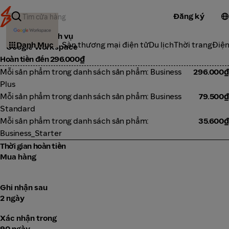
Đăng ký
Công cụ & dịch vụ
Danh Mục
Sàn thương mại điện tử
Du lịch
Thời trang
Điện
Google Workspace
Hoàn tiền đến 296.000₫
Mỗi sản phẩm trong danh sách sản phẩm: Business
296.000₫
Plus
Mỗi sản phẩm trong danh sách sản phẩm: Business
79.500₫
Standard
Mỗi sản phẩm trong danh sách sản phẩm:
35.600₫
Business_Starter
Thời gian hoàn tiền
Mua hàng
Ghi nhận sau
2 ngày
Xác nhận trong
90 ngày