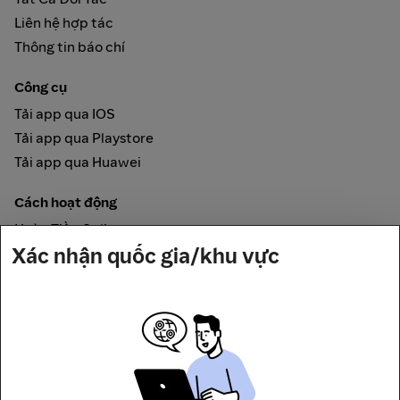
Liên hệ hợp tác
Thông tin báo chí
Công cụ
Tải app qua IOS
Tải app qua Playstore
Tải app qua Huawei
Cách hoạt động
Hoàn Tiền Online
Xác nhận quốc gia/khu vực
Được đảm bảo bởi