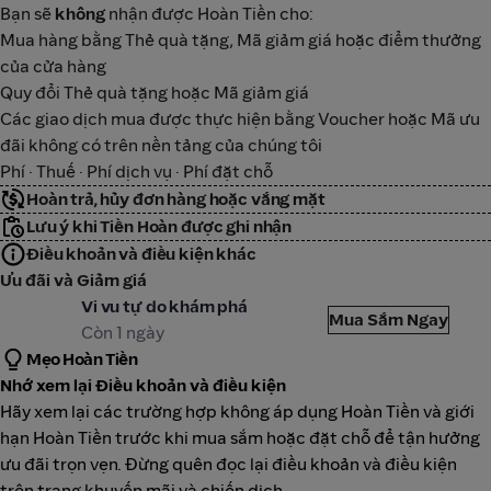
Bạn sẽ
không
nhận được Hoàn Tiền cho:
Mua hàng bằng Thẻ quà tặng, Mã giảm giá hoặc điểm thưởng
của cửa hàng
Quy đổi Thẻ quà tặng hoặc Mã giảm giá
Các giao dịch mua được thực hiện bằng Voucher hoặc Mã ưu
đãi không có trên nền tảng của chúng tôi
Phí · Thuế · Phí dịch vụ · Phí đặt chỗ
Hoàn trả, hủy đơn hàng hoặc vắng mặt
Lưu ý khi Tiền Hoàn được ghi nhận
Điều khoản và điều kiện khác
Ưu đãi và Giảm giá
etYourGuide
Vi vu tự do khám phá
Mua Sắm Ngay
Còn 1 ngày
Mẹo Hoàn Tiền
Nhớ xem lại Điều khoản và điều kiện
Hãy xem lại các trường hợp không áp dụng Hoàn Tiền và giới
hạn Hoàn Tiền trước khi mua sắm hoặc đặt chỗ để tận hưởng
ưu đãi trọn vẹn. Đừng quên đọc lại điều khoản và điều kiện
trên trang khuyến mãi và chiến dịch.