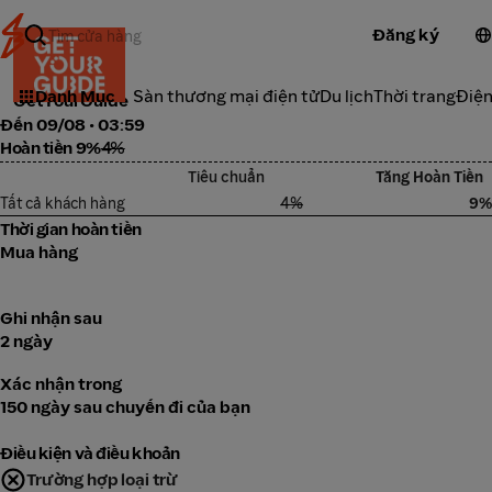
Đăng ký
Du lịch
Danh Mục
Sàn thương mại điện tử
Du lịch
Thời trang
Điện
GetYourGuide
Đến 09/08 • 03:59
Hoàn tiền 9%
4%
Tiêu chuẩn
Tăng Hoàn Tiền
Tất cả khách hàng
4%
9%
Thời gian hoàn tiền
Mua hàng
Ghi nhận sau
2 ngày
Xác nhận trong
150 ngày sau chuyến đi của bạn
Điều kiện và điều khoản
Trường hợp loại trừ