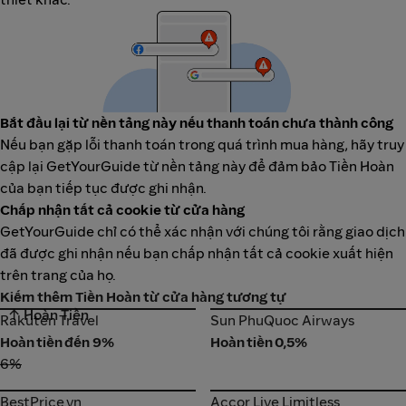
Bắt đầu lại từ nền tảng này nếu thanh toán chưa thành công
Nếu bạn gặp lỗi thanh toán trong quá trình mua hàng, hãy truy
cập lại GetYourGuide từ nền tảng này để đảm bảo Tiền Hoàn
của bạn tiếp tục được ghi nhận.
Chấp nhận tất cả cookie từ cửa hàng
GetYourGuide chỉ có thể xác nhận với chúng tôi rằng giao dịch
đã được ghi nhận nếu bạn chấp nhận tất cả cookie xuất hiện
trên trang của họ.
Kiếm thêm Tiền Hoàn từ cửa hàng tương tự
↑ Hoàn Tiền
Rakuten Travel
Sun PhuQuoc Airways
Rakuten Travel
Sun PhuQuoc Airways
Hoàn tiền đến 9%
Hoàn tiền 0,5%
6%
BestPrice.vn
Accor Live Limitless
BestPrice.vn
Accor Live Limitless