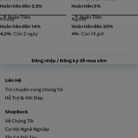
Hoàn tiền đến 3,5%
Hoàn tiền 3%
↑ Hoàn Tiền
↑ Hoàn Tiền
KKday
Agoda
KKday
Agoda
Hoàn tiền đến 14%
Hoàn tiền đến 20%
4,2%
• Còn 2 ngày
4%
• Còn 14 giờ
Đăng nhập / Đăng ký để mua sắm
Liên Hệ
Trò chuyện cùng chúng tôi
Hỗ Trợ & Hỏi Đáp
ShopBack
Về Chúng Tôi
Cơ Hội Nghề Nghiệp
Tất Cả Đối Tác