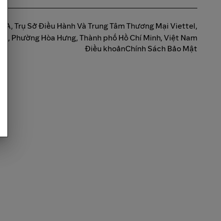
háp A, Trụ Sở Điều Hành Và Trung Tâm Thương Mại Viettel,
 8, Phường Hòa Hưng, Thành phố Hồ Chí Minh, Việt Nam
Điều khoản
Chính Sách Bảo Mật