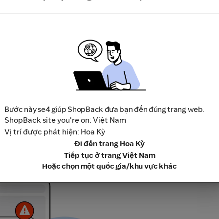
hình tải xuống, hãy bắt đầu lại việc mua sắm từ nền tảng của 
Bước này se4 giúp ShopBack đưa bạn đến đúng trang web.
ShopBack site you're on: Việt Nam
Vị trí được phát hiện: Hoa Kỳ
ết
Đi đến trang Hoa Kỳ
hứ ba hay sử dụng VPN hoặc phần mềm chặn quảng cáo. Chúng c
Tiếp tục ở trang Việt Nam
 gồm: quảng cáo trên Facebook, Google Ads, các liên kết từ ti
Hoặc chọn một quốc gia/khu vực khác