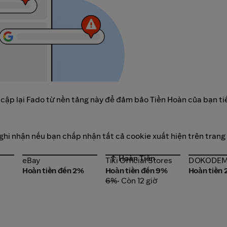
 cập lại Fado từ nền tảng này để đảm bảo Tiền Hoàn của bạn ti
 ghi nhận nếu bạn chấp nhận tất cả cookie xuất hiện trên trang
↑ Hoàn Tiền
eBay
Tiki Official Stores
DOKODE
eBay
Tiki Official Stores
DOKODE
Hoàn tiền đến 2%
Hoàn tiền đến 9%
Hoàn tiền
6%
• Còn 12 giờ