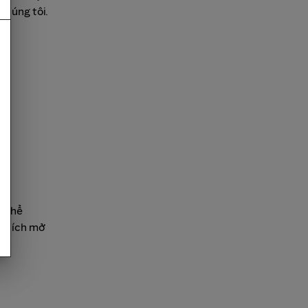
chúng tôi.
ó thể
ện ích mở