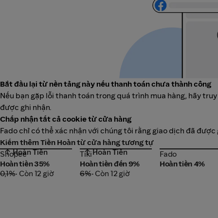
Bắt đầu lại từ nền tảng này nếu thanh toán chưa thành công
Nếu bạn gặp lỗi thanh toán trong quá trình mua hàng, hãy truy
được ghi nhận.
Chấp nhận tất cả cookie từ cửa hàng
Fado chỉ có thể xác nhận với chúng tôi rằng giao dịch đã được
Kiếm thêm Tiền Hoàn từ cửa hàng tương tự
↑ Hoàn Tiền
↑ Hoàn Tiền
Shopee
Tiki
Fado
Shopee
Tiki
Fado
Hoàn tiền 35%
Hoàn tiền đến 9%
Hoàn tiền 4%
0,1%
• Còn 12 giờ
6%
• Còn 12 giờ