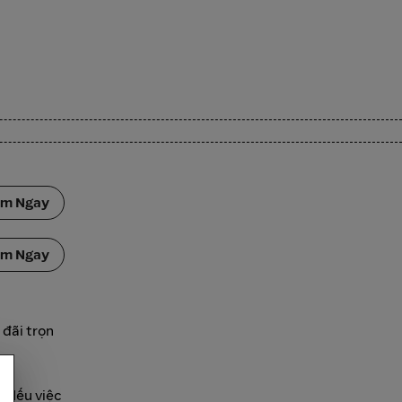
ắm Ngay
ắm Ngay
 đãi trọn
. Nếu việc