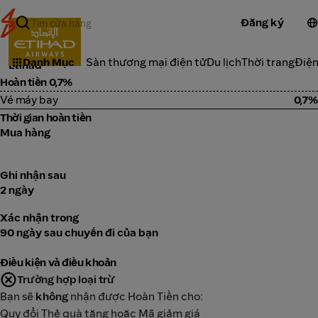
Đăng ký
Du lịch
Danh Mục
Sàn thương mại điện tử
Du lịch
Thời trang
Điện
Etihad
Hoàn tiền 0,7%
Vé máy bay
0,7%
Thời gian hoàn tiền
Mua hàng
Ghi nhận sau
2 ngày
Xác nhận trong
90 ngày sau chuyến đi của bạn
Điều kiện và điều khoản
Trường hợp loại trừ
Bạn sẽ
không
nhận được Hoàn Tiền cho:
Quy đổi Thẻ quà tặng hoặc Mã giảm giá