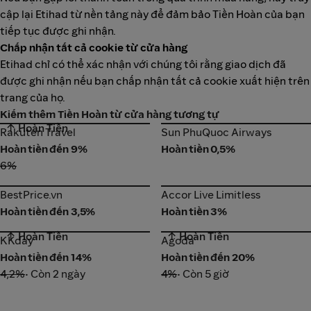
cập lại Etihad từ nền tảng này để đảm bảo Tiền Hoàn của bạn
tiếp tục được ghi nhận.
Chấp nhận tất cả cookie từ cửa hàng
Etihad chỉ có thể xác nhận với chúng tôi rằng giao dịch đã
được ghi nhận nếu bạn chấp nhận tất cả cookie xuất hiện trên
trang của họ.
Kiếm thêm Tiền Hoàn từ cửa hàng tương tự
↑ Hoàn Tiền
Rakuten Travel
Sun PhuQuoc Airways
Rakuten Travel
Sun PhuQuoc Airways
Hoàn tiền đến 9%
Hoàn tiền 0,5%
6%
BestPrice.vn
Accor Live Limitless
BestPrice.vn
Accor Live Limitless
Hoàn tiền đến 3,5%
Hoàn tiền 3%
↑ Hoàn Tiền
↑ Hoàn Tiền
KKday
Agoda
KKday
Agoda
Hoàn tiền đến 14%
Hoàn tiền đến 20%
4,2%
• Còn 2 ngày
4%
• Còn 5 giờ