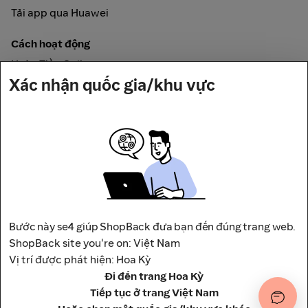
Tải app qua Huawei
Cách hoạt động
Hoàn Tiền Online
Xác nhận quốc gia/khu vực
Được đảm bảo bởi
Bước này se4 giúp ShopBack đưa bạn đến đúng trang web.
Địa chỉ: Tầng 12, Tháp A, Trụ Sở Điều Hành Và Trung Tâm
ShopBack site you're on: Việt Nam
Thương Mại Viettel,
Vị trí được phát hiện: Hoa Kỳ
số 285 Cách Mạng Tháng 8, Phường Hòa Hưng, Thành phố
Đi đến trang Hoa Kỳ
Hồ Chí Minh, Việt Nam
Tiếp tục ở trang Việt Nam
Điều khoản
Chính Sách Bảo Mật