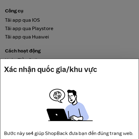
Công cụ
Tải app qua IOS
Tải app qua Playstore
Tải app qua Huawei
Cách hoạt động
Hoàn Tiền Online
Xác nhận quốc gia/khu vực
Được đảm bảo bởi
Bước này se4 giúp ShopBack đưa bạn đến đúng trang web.
Địa chỉ: Tầng 12, Tháp A, Trụ Sở Điều Hành Và Trung Tâm