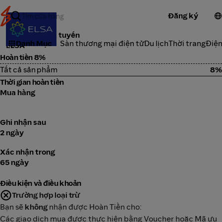
Đăng ký
Khóa học trực tuyến
Danh Mục
Sàn thương mại điện tử
Du lịch
Thời trang
Điện
ELSA
Hoàn tiền 8%
Tất cả sản phẩm
8%
Thời gian hoàn tiền
Mua hàng
Ghi nhận sau
2 ngày
Xác nhận trong
65 ngày
Điều kiện và điều khoản
Trường hợp loại trừ
Bạn sẽ
không
nhận được Hoàn Tiền cho:
Các giao dịch mua được thực hiện bằng Voucher hoặc Mã ưu