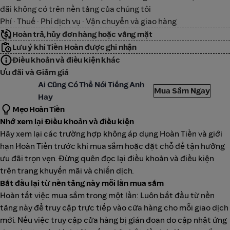
đãi không có trên nền tảng của chúng tôi
Phí · Thuế · Phí dịch vụ · Vận chuyển và giao hàng
Hoàn trả, hủy đơn hàng hoặc vắng mặt
Lưu ý khi Tiền Hoàn được ghi nhận
Điều khoản và điều kiện khác
Ưu đãi và Giảm giá
LSA
Ai Cũng Có Thể Nói Tiếng Anh
Mua Sắm Ngay
Hay
Mẹo Hoàn Tiền
Nhớ xem lại Điều khoản và điều kiện
Hãy xem lại các trường hợp không áp dụng Hoàn Tiền và giới
hạn Hoàn Tiền trước khi mua sắm hoặc đặt chỗ để tận hưởng
ưu đãi trọn vẹn. Đừng quên đọc lại điều khoản và điều kiện
trên trang khuyến mãi và chiến dịch.
Bắt đầu lại từ nền tảng này mỗi lần mua sắm
Hoàn tất việc mua sắm trong một lần: Luôn bắt đầu từ nền
tảng này để truy cập trực tiếp vào cửa hàng cho mỗi giao dịch
mới. Nếu việc truy cập cửa hàng bị gián đoạn do cập nhật ứng