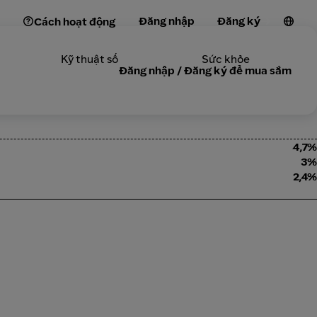
Đăng nhập
Đăng ký
Cách hoạt động
Kỹ thuật số
Sức khỏe
Đăng nhập / Đăng ký để mua sắm
4,7%
3%
2,4%