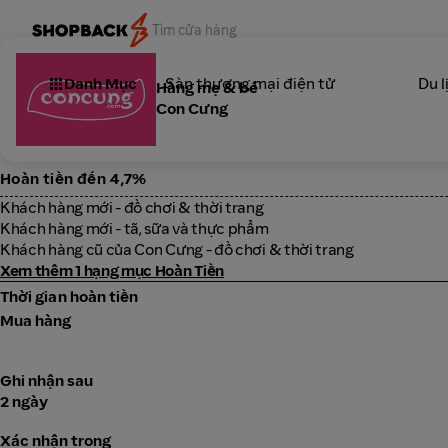
Danh Mục
Sàn thương mại điện tử
Du l
Hàng mẹ & bé
Con Cưng
Hoàn tiền đến 4,7%
Khách hàng mới - đồ chơi & thời trang
Khách hàng mới - tã, sữa và thực phẩm
Khách hàng cũ của Con Cưng - đồ chơi & thời trang
Xem thêm 1 hạng mục Hoàn Tiền
Thời gian hoàn tiền
Mua hàng
Ghi nhận sau
2 ngày
Xác nhận trong