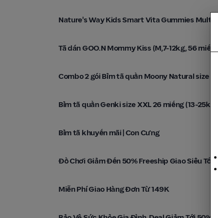
Con Cưng
Nature's Way Kids Smart Vita Gummies Multi V
Con Cưng
Tã dán GOO.N Mommy Kiss (M,7-12kg, 56 miến
Con Cưng
Combo 2 gói Bỉm tã quần Moony Natural size XL
Con Cưng
Bỉm tã quần Genki size XXL 26 miếng (13-25kg
Con Cưng
Bỉm tã khuyến mãi | Con Cưng
Con Cưng
Đồ Chơi Giảm Đến 50% Freeship Giao Siêu Tốc 
Con Cưng
Miễn Phí Giao Hàng Đơn Từ 149K
Con Cưng
Bảo Vệ Sức Khỏe Gia Đình, Deal Giảm Tới 50%