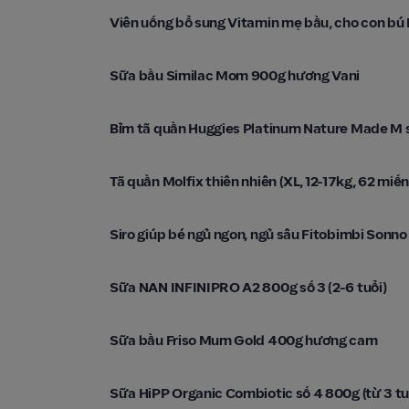
Con Cưng
Viên uống bổ sung Vitamin mẹ bầu, cho con bú E
Con Cưng
Sữa bầu Similac Mom 900g hương Vani
Con Cưng
Bỉm tã quần Huggies Platinum Nature Made M s
Con Cưng
Tã quần Molfix thiên nhiên (XL, 12-17kg, 62 miến
Con Cưng
Siro giúp bé ngủ ngon, ngủ sâu Fitobimbi Sonno
Con Cưng
Sữa NAN INFINIPRO A2 800g số 3 (2-6 tuổi)
Con Cưng
Sữa bầu Friso Mum Gold 400g hương cam
Con Cưng
Sữa HiPP Organic Combiotic số 4 800g (từ 3 tu