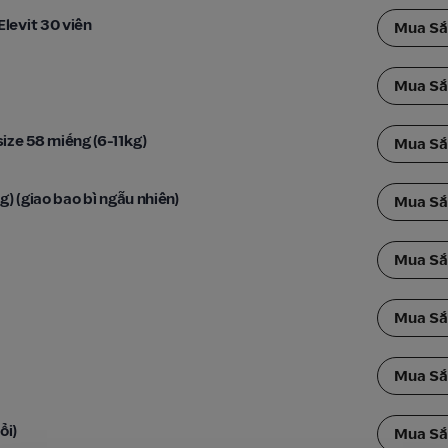
levit 30 viên
Mua S
Mua S
ize 58 miếng (6-11kg)
Mua S
g) (giao bao bì ngẫu nhiên)
Mua S
Mua S
Mua S
Mua S
ổi)
Mua S