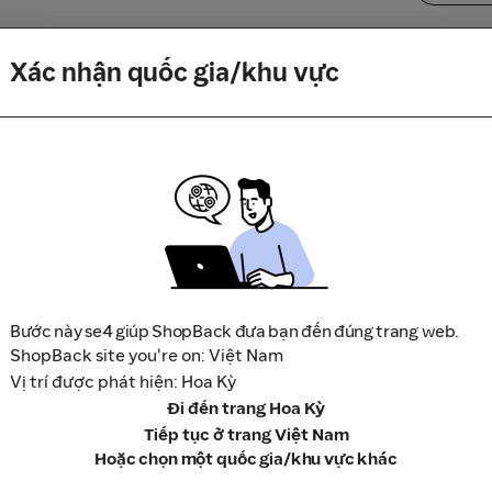
itamin for Fussy Eaters
Mua S
Xác nhận quốc gia/khu vực
g)
Mua S
 32 miếng (12-22kg) | Con Cưng
Mua S
)
Mua S
Mua S
Bước này se4 giúp ShopBack đưa bạn đến đúng trang web.
ShopBack site you're on: Việt Nam
1H
Mua S
Vị trí được phát hiện: Hoa Kỳ
Đi đến trang Hoa Kỳ
Mua S
Tiếp tục ở trang Việt Nam
Hoặc chọn một quốc gia/khu vực khác