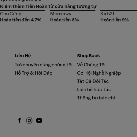
Kiếm thêm Tiền Hoàn từ cửa hàng tương tự
Con Cưng
Momcozy
Kids21
Con Cưng
Momcozy
Kids21
Hoàn tiền đến 4,7%
Hoàn tiền 6%
Hoàn tiền 9%
Liên Hệ
ShopBack
Trò chuyện cùng chúng tôi
Về Chúng Tôi
Hỗ Trợ & Hỏi Đáp
Cơ Hội Nghề Nghiệp
Tất Cả Đối Tác
Liên hệ hợp tác
Thông tin báo chí