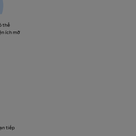
ó thể
ện ích mở
ạn tiếp