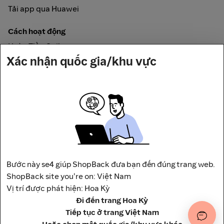
Tải app qua Huawei
Cách hoạt động
Hoàn Tiền Online
Xác nhận quốc gia/khu vực
Được đảm bảo bởi
Bước này se4 giúp ShopBack đưa bạn đến đúng trang web.
Địa chỉ: Tầng 12, Tháp A, Trụ Sở Điều Hành Và Trung Tâm
ShopBack site you're on: Việt Nam
Thương Mại Viettel,
Vị trí được phát hiện: Hoa Kỳ
số 285 Cách Mạng Tháng 8, Phường Hòa Hưng, Thành phố
Đi đến trang Hoa Kỳ
Hồ Chí Minh, Việt Nam
Tiếp tục ở trang Việt Nam
Điều khoản
Chính Sách Bảo Mật