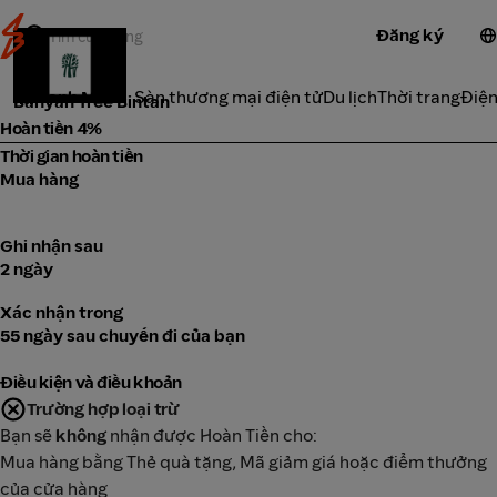
Đăng ký
Du lịch
Danh Mục
Sàn thương mại điện tử
Du lịch
Thời trang
Điện
Banyan Tree Bintan
Hoàn tiền 4%
Thời gian hoàn tiền
Mua hàng
Ghi nhận sau
2 ngày
Xác nhận trong
55 ngày sau chuyến đi của bạn
Điều kiện và điều khoản
Trường hợp loại trừ
Bạn sẽ
không
nhận được Hoàn Tiền cho:
Mua hàng bằng Thẻ quà tặng, Mã giảm giá hoặc điểm thưởng
của cửa hàng