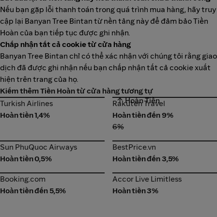
Nếu bạn gặp lỗi thanh toán trong quá trình mua hàng, hãy truy
cập lại Banyan Tree Bintan từ nền tảng này để đảm bảo Tiền
Hoàn của bạn tiếp tục được ghi nhận.
Chấp nhận tất cả cookie từ cửa hàng
Banyan Tree Bintan chỉ có thể xác nhận với chúng tôi rằng giao
dịch đã được ghi nhận nếu bạn chấp nhận tất cả cookie xuất
hiện trên trang của họ.
Kiếm thêm Tiền Hoàn từ cửa hàng tương tự
↑ Hoàn Tiền
Turkish Airlines
Rakuten Travel
Turkish Airlines
Rakuten Travel
Hoàn tiền 1,4%
Hoàn tiền đến 9%
6%
Sun PhuQuoc Airways
BestPrice.vn
Sun PhuQuoc Airways
BestPrice.vn
Hoàn tiền 0,5%
Hoàn tiền đến 3,5%
Booking.com
Accor Live Limitless
Booking.com
Accor Live Limitless
Hoàn tiền đến 5,5%
Hoàn tiền 3%