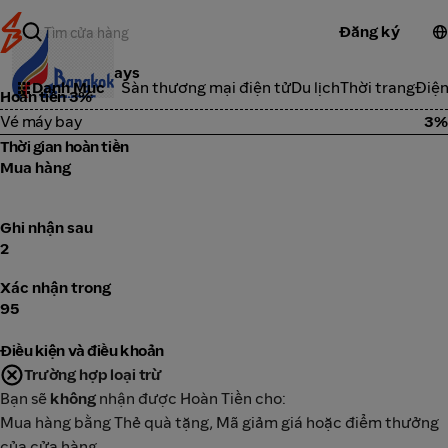
Đăng ký
Bangkok Airways
Danh Mục
Sàn thương mại điện tử
Du lịch
Thời trang
Điện
Hoàn tiền 3%
Vé máy bay
3%
Thời gian hoàn tiền
Mua hàng
Ghi nhận sau
2
Xác nhận trong
95
Điều kiện và điều khoản
Trường hợp loại trừ
Bạn sẽ
không
nhận được Hoàn Tiền cho:
Mua hàng bằng Thẻ quà tặng, Mã giảm giá hoặc điểm thưởng
của cửa hàng