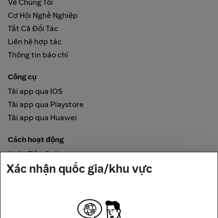
Về Chúng Tôi
Cơ Hội Nghề Nghiệp
Tất Cả Đối Tác
Liên hệ hợp tác
Thông tin báo chí
Công cụ
Tải app qua IOS
Tải app qua Playstore
Tải app qua Huawei
Cách hoạt động
Hoàn Tiền Online
Xác nhận quốc gia/khu vực
Được đảm bảo bởi