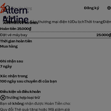
Đăng ký
Du lịch
Danh Mục
Sàn thương mại điện tử
Du lịch
Thời trang
Điện
Alternative Airlines
Hoàn tiền 25.000₫
Đặt vé máy bay
25.000₫
Thời gian hoàn tiền
Mua hàng
Ghi nhận sau
7 ngày
Xác nhận trong
100 ngày sau chuyến đi của bạn
Điều kiện và điều khoản
Trường hợp loại trừ
Bạn sẽ
không
nhận được Hoàn Tiền cho:
Quy đổi Thẻ quà tặng hoặc Mã giảm giá