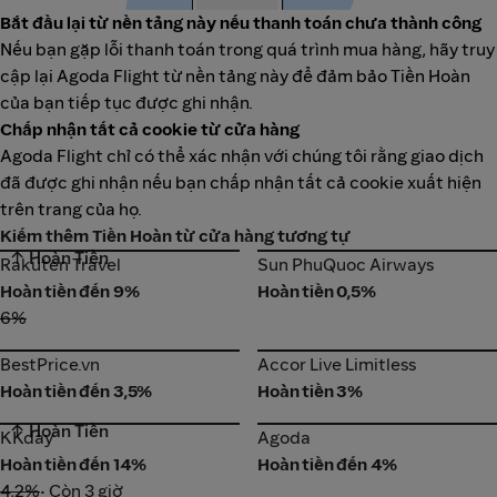
Bắt đầu lại từ nền tảng này nếu thanh toán chưa thành công
Nếu bạn gặp lỗi thanh toán trong quá trình mua hàng, hãy truy
cập lại Agoda Flight từ nền tảng này để đảm bảo Tiền Hoàn
của bạn tiếp tục được ghi nhận.
Chấp nhận tất cả cookie từ cửa hàng
Agoda Flight chỉ có thể xác nhận với chúng tôi rằng giao dịch
đã được ghi nhận nếu bạn chấp nhận tất cả cookie xuất hiện
trên trang của họ.
Kiếm thêm Tiền Hoàn từ cửa hàng tương tự
↑ Hoàn Tiền
Rakuten Travel
Sun PhuQuoc Airways
Rakuten Travel
Sun PhuQuoc Airways
Hoàn tiền đến 9%
Hoàn tiền 0,5%
6%
BestPrice.vn
Accor Live Limitless
BestPrice.vn
Accor Live Limitless
Hoàn tiền đến 3,5%
Hoàn tiền 3%
↑ Hoàn Tiền
KKday
Agoda
KKday
Agoda
Hoàn tiền đến 14%
Hoàn tiền đến 4%
4,2%
• Còn 3 giờ