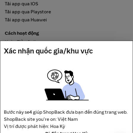
Tải app qua IOS
Tải app qua Playstore
Tải app qua Huawei
Cách hoạt động
Hoàn Tiền Online
Xác nhận quốc gia/khu vực
Được đảm bảo bởi
Bước này se4 giúp ShopBack đưa bạn đến đúng trang web.
Địa chỉ: Tầng 12, Tháp A, Trụ Sở Điều Hành Và Trung Tâm
ShopBack site you're on: Việt Nam
Thương Mại Viettel,
Vị trí được phát hiện: Hoa Kỳ
số 285 Cách Mạng Tháng 8, Phường Hòa Hưng, Thành phố