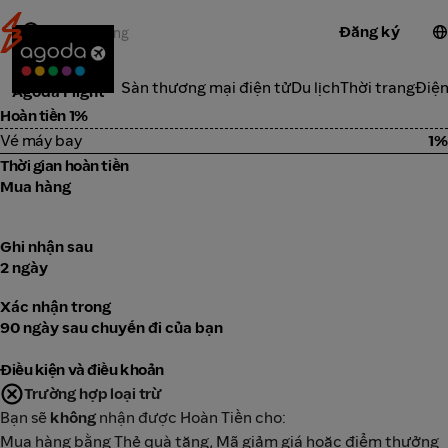
Đăng ký
Du lịch
Danh Mục
Sàn thương mại điện tử
Du lịch
Thời trang
Điện
Agoda Flight
Hoàn tiền 1%
Vé máy bay
1%
Thời gian hoàn tiền
Mua hàng
Ghi nhận sau
2 ngày
Xác nhận trong
90 ngày sau chuyến đi của bạn
Điều kiện và điều khoản
Trường hợp loại trừ
Bạn sẽ
không
nhận được Hoàn Tiền cho:
Mua hàng bằng Thẻ quà tặng, Mã giảm giá hoặc điểm thưởng